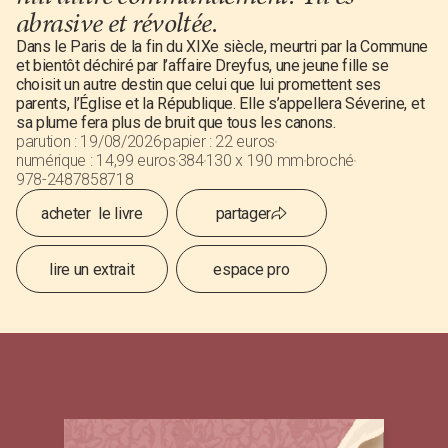
abrasive et révoltée.
Dans le Paris de la fin du XIXe siècle, meurtri par la Commune
et bientôt déchiré par l’affaire Dreyfus, une jeune fille se
choisit un autre destin que celui que lui promettent ses
parents, l’Église et la République. Elle s’appellera Séverine, et
sa plume fera plus de bruit que tous les canons.
parution :
19
/
08/2026
papier :
22 euros
numérique :
14,99 euros
384
130 x 190 mm
broché
978-2487858718
acheter le livre
partager
lire un extrait
espace pro