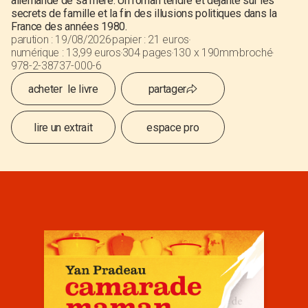
allemande de sa mère. Un roman tendre et déjanté sur les
secrets de famille et la fin des illusions politiques dans la
France des années 1980.
parution :
19
/
08/2026
papier :
21 euros
numérique :
13,99 euros
304 pages
130 x 190mm
broché
978-2-38737-000-6
acheter le livre
partager
lire un extrait
espace pro