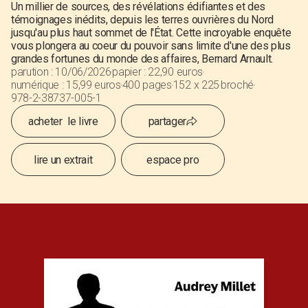
Un millier de sources, des révélations édifiantes et des
témoignages inédits, depuis les terres ouvrières du Nord
jusqu'au plus haut sommet de l'État. Cette incroyable enquête
vous plongera au coeur du pouvoir sans limite d'une des plus
grandes fortunes du monde des affaires, Bernard Arnault.
parution :
10
/
06/2026
papier :
22,90 euros
numérique :
15,99 euros
400 pages
152 x 225
broché
978-2-38737-005-1
acheter le livre
partager
lire un extrait
espace pro