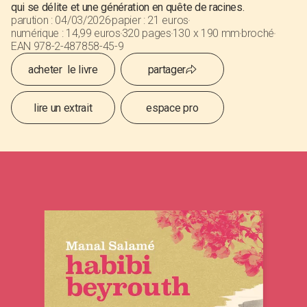
qui se délite et une génération en quête de racines.
parution :
04
/
03/2026
papier :
21 euros
numérique :
14,99 euros
320 pages
130 x 190 mm
broché
EAN 978-2-487858-45-9
acheter le livre
partager
lire un extrait
espace pro