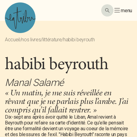
menu
Accueil
/
nos livres
/
littérature
/
habibi beyrouth
habibi beyrouth
Manal Salamé
« Un matin, je me suis réveillée en
rêvant que je ne parlais plus l’arabe. J’ai
compris qu’il fallait rentrer. »
Dix-sept ans après avoir quitté le Liban, Amal revient à
Beyrouth pour refaire sa carte d’identité. Ce qu’elle pensait
être une formalité devient un voyage au coeur de la mémoire
et des blessures de l’exil. "Habibi Beyrouth" raconte un pays